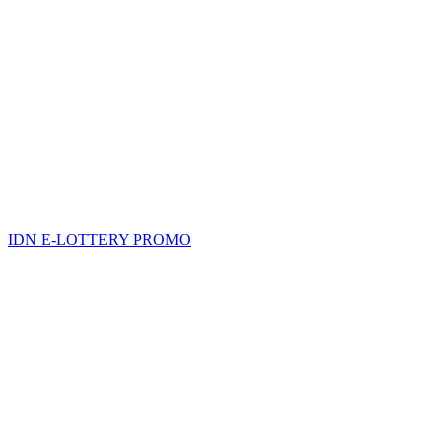
IDN E-LOTTERY
PROMO