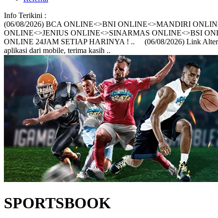
Info Terikini :
(06/08/2026)
BCA ONLINE<>BNI ONLINE<>MANDIRI ONLI
ONLINE<>JENIUS ONLINE<>SINARMAS ONLINE<>BSI O
ONLINE 24JAM SETIAP HARINYA ! ..
(06/08/2026)
Link Alte
aplikasi dari mobile, terima kasih ..
SPORTSBOOK