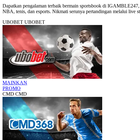
Dapatkan pengalaman terbaik bermain sportsbook di IGAMBLE247, ber
NBA, tenis, dan esports. Nikmati serunya pertandingan melalui live 
UBOBET
UBOBET
MAINKAN
PROMO
CMD
CMD