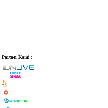
Partner Kami :