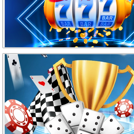
5.000.000 = 8 Kupon
Turnover/Rollingan bermain : Lebih dari > Rp. 5.000.001
Nominal
Kemenangan Slots
= 12 Kupon
Bonus
Scater atau Buy
Free Spin
Turnover/Rollingan bermain : Rp. 6.000.000 - Rp.
> Rp 50,000,000
Rp 300,000
10.799.999 = 1 Kupon
Tebak Nomor 1 Bola
Turnover/Rollingan bermain : Rp. 10.800.000 - Rp.
Tebak Nomor 2 Bola
15.999.999 = 2 Kupon
Tebak Nomor 3 Bola
Turnover/Rollingan bermain : Rp. 16.000.000 - Rp.
Tebak Nomor 4 Bola
21.799.999 = 3 Kupon
Tebak Nomor 5 Bola
> Rp 25,000,000
Rp 200,000
Turnover/Rollingan bermain : Rp. 21.800.000 - Rp.
Tebak Nomor 6 Bola
27.199.999 = 4 Kupon
Tebak Nomor 7 Bola
Turnover/Rollingan bermain : Lebih dari > Rp. 27.199.999 =
Buy
Bonus
Minimal
5 Kupon
Free
Cash
Kekalahan
> Rp 10,000,000
Spin
Rp 100,000
Back
*Note
Contoh :
> Rp 5,000,000
Murni
Rp 50,000
<
buy free
7%