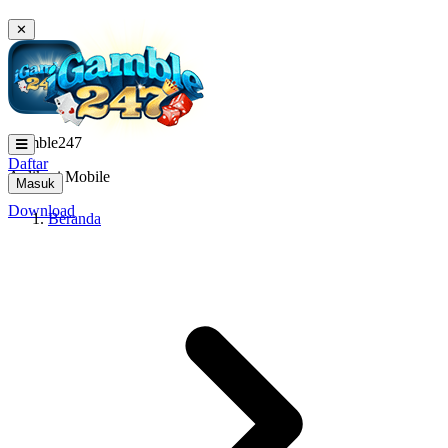
✕
igamble247
Daftar
Aplikasi Mobile
Masuk
Download
Beranda