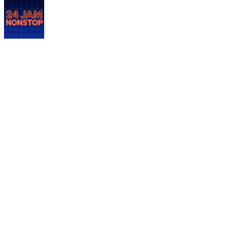
50
Bonus Free Chip 250,000