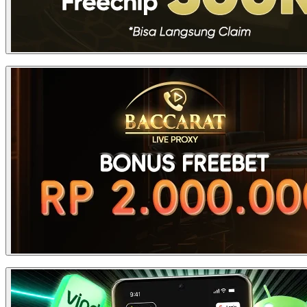
pertandingkan.
Papan Peringkat Pemenang atau Leaderboard bisa dilihat di
menu KOTAK BONUS lalu pilih GRAND TURNOVER
KEMERDEKAAN, Turnover akan di update setiap hari di
pukul 19:00 WIB
Hadiah akan dibagikan pada tanggal 17 Agustus 2026.
BONUS FREE CHIPS CASINO PROXY BETTING 500K
Kemenangan Akan Di Batalkan Apabila Terdapat Melakukan
Taruhan 2 sisi ( Safety Bet ) Gantungan Free Spin, Kesamaan
IP, Kesalahan Data Member (Tidak Valid). Dan Apabila Di
Temukan Adanya Indikasi Kecurangan.
Syarat dan ketentuan:
Pihak GRAND TURNOVER KEMERDEKAAN Berhak
Untuk Mengubah, Menolak, Membatalkan Atau Menutup
1. Berlaku untuk semua pemain yang main di casino proxy betting
Basic
7.000.000 : 350.000
Semua Promosi Sesuai Dengan Ketentuan Yang Berlaku
2. pemain wajib deposit 5.000.000 untuk claim bonus free chips 500.000 dan harus masuk
Kupon
= 20 Kupon
Tanpa Ada Pemberitahuan Sebelumnya.
ke permainan casino proxy betting secara Bersamaan dengan bonus yang telah di berikan.
Keputusan GRAND TURNOVER KEMERDEKAAN
* berlaku juga untuk pemain yang sudah memiliki saldo 5.000.000 dan ingin bermain di
Bersifat Mutlak Dan Tidak Dapat Di Ganggu Gugat.
casino proxy betting juga berhak claim bonus free chips 500.000 , dengan ketentuan harus
main di casino proxy betting.
3. bonus free chips 500.000 hanya boleh dimainkan di casino proxy betting , jika bonus free
Bonus
7.000.000 :
chips dimainkan di provider game lainnya , maka bonus akan di Tarik / dianggap hangus.
Extra
3.500.000 = 2 Kupon
4. Untuk melakukan withdraw pemain harus mencapai 3x Turnover dari nilai BONUS
Kupon
Contoh :
BONUS Rp 500.000 x 3 = 1.500.000 ( Turnover yang harus di capai )
5. Pihak kami berhak untuk mengubah, menolak, membatalkan atau menutup semua
promosi sesuai dengan ketentuan yang berlaku tanpa ada pemberitahuan sebelumnya.
Promo ini memberikan Free Bet senilai Rp 2.000.000 untuk
6. Keputusan kami untuk Promo ini adalah Mutlak dan Tidak dapat di Ganggu Gugat.
TOTAL
22 KUPON