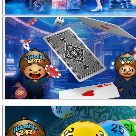
Hadiah Periode Ke 1, 2, 3
JUARA
HADIAH
BONUS FREE CHIP
1
3.000.000
Kupon Big or Small
BONUS FREE CHIP
2
2.500.000