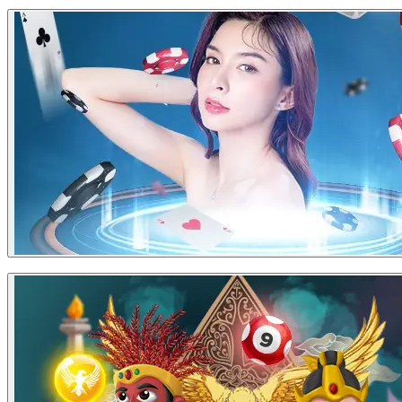
Kami Memberikan Bonus Special Mystery Box Untuk Para Member Aktif
Dan Setia Setiap Hari
9
Xiaomi 15T Pro
Sabtu Dan Minggu berhadiah UANG TUNAI!
E. FRIDAY MANIA
Pilih Salah Satu Kotaknya, Dan Dapatkan Hadiahnya!
1. apabila pemain beli free spin pertama 552.000 dan kemenangan balik dari
free spin sebesar 128.000 , pemain murni KALAH dari beli free spin 424.000
Hanya dengan aktif bermain di iGamble247 Pada hari Jumat s/d Kamis dan
10
Galaxy A56 5G
Memiliki Tiket Free Lucky Spin di hari Sabtu - Jumat, Mini Games Spesial
pemain beli free spin kedua 552.000 dan kemenangan dari free spin sebesar
Mystery Box akan secara otomatis terbuka di hari Sabtu dan Minggu.
382.000 , pemain murni KALAH dari beli free spin 170.000
Ini adalah Promosi cuma-cuma dari iGamble247, Tidak di PUNGUT
kekalahan beli free spin pertama dan kedua bisa di akumulasi ( 424.000 +
F. SATURDAY NIGHT FEVER
BIAYA!! GRATIS!!
170.000 ) = 594.000 dan seterus nya bisa di akumulasi sebelum melakukan
11
INFINIX XPAD GT
claim
Aktif Dan Terus Bermain di iGamble247, Dapatkan Bonus Bonus Special
Dari iGamble247!
jika pemain melakukan claim pertama dengan total kekalahan murni buy spin
594.000 maka bonus yg di berikan 594.000 x 2% = 11.880
*NOTE :
12
POCO X7 Pro 5G
- Untuk mendapatkan BINTANG MYSTERY BOX anda diharuskan
G. SUNDAY VIP
Syarat & Ketentuan
:
mencapai TURNOVER yang Telah ditentukan setiap hari .
2. apabila pemain beli free spin 1.854.000 dan kemenangan balik dari free spin
sebesar 558.000 maka murni KALAH dari beli free spin 1.296.000
- Jika Anda Mendapatkan Tiket Pada Hari Sabtu Dan Minggu, Tiket
13
Realme 15 8GB+10GB
*Syarat & Ketentuan berlaku.
Tersebut Berlaku 1x24 Jam. ( tidak dapat di gunakan di hari berikutnya)
pemain beli free spin 552.000 dan kemenangan balik dari free spin sebesar
996.000 maka murni MENANG dari beli free spin 444.000