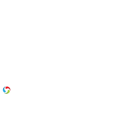
30
Bonus Free Chip 1,250,000
31
Bonus Free Chip 1,200,000
32
Bonus Free Chip 1,150,000
33
Bonus Free Chip 1,100,000
34
Bonus Free Chip 1,050,000