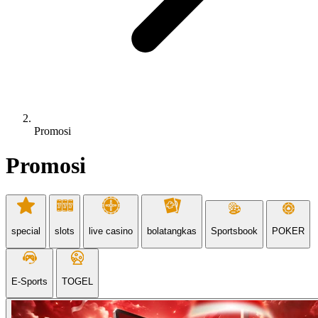
Promosi
Promosi
special
slots
live casino
bolatangkas
Sportsbook
POKER
E-Sports
TOGEL