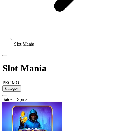
Slot Mania
Slot Mania
PROMO
Kategori
Satoshi Spins