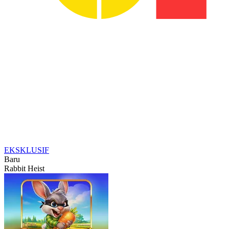
EKSKLUSIF
Baru
Rabbit Heist