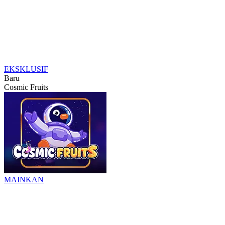
EKSKLUSIF
Baru
Cosmic Fruits
MAINKAN