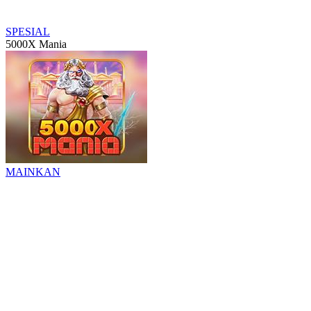
SPESIAL
5000X Mania
MAINKAN