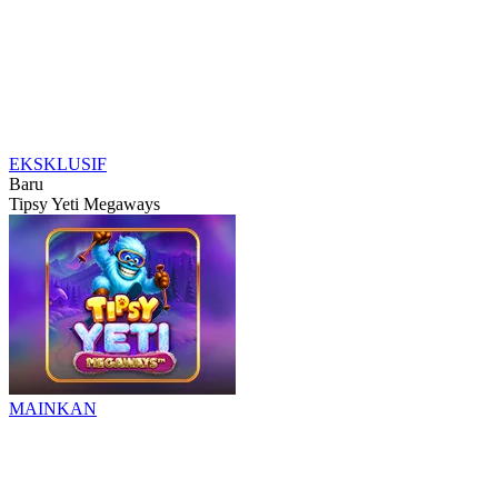
EKSKLUSIF
Baru
Tipsy Yeti Megaways
MAINKAN