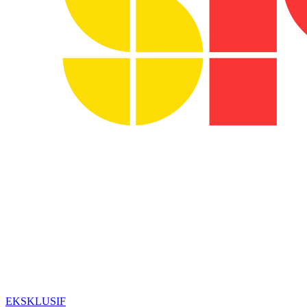
EKSKLUSIF