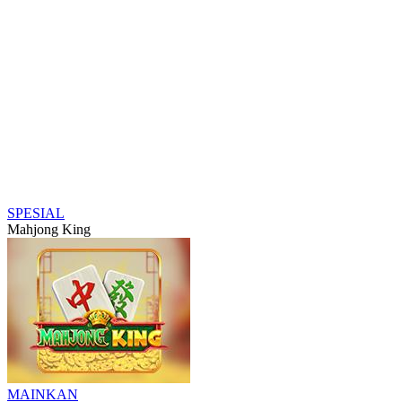
SPESIAL
Mahjong King
MAINKAN