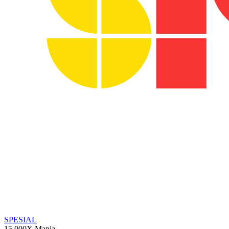
SPESIAL
15.000X Mania