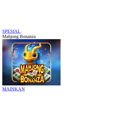
SPESIAL
Mahjong Bonanza
MAINKAN