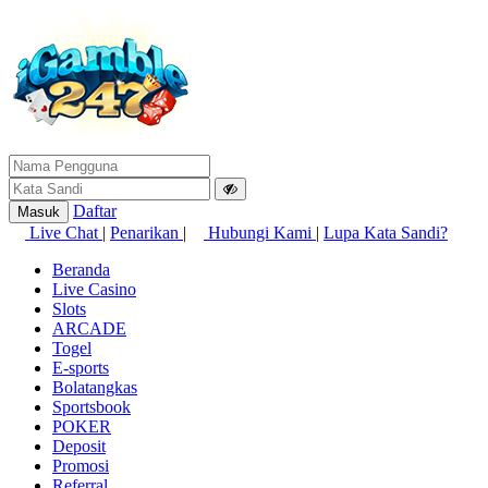
Daftar
Masuk
Live Chat
|
Penarikan
|
Hubungi Kami
|
Lupa Kata Sandi?
Beranda
Live Casino
Slots
ARCADE
Togel
E-sports
Bolatangkas
Sportsbook
POKER
Deposit
Promosi
Referral