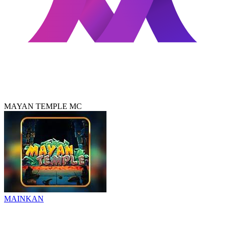
MAYAN TEMPLE MC
MAINKAN