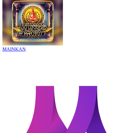
MAINKAN