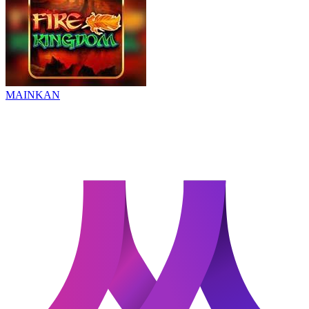
MAINKAN