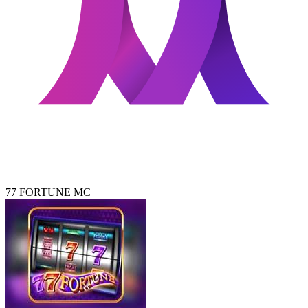
77 FORTUNE MC