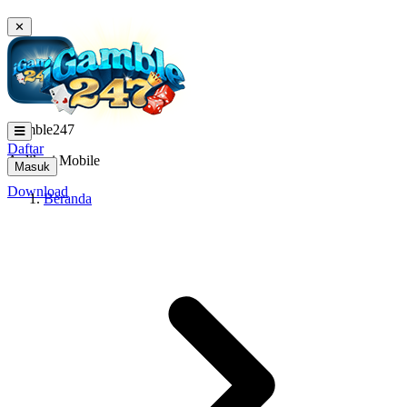
✕
igamble247
Daftar
Aplikasi Mobile
Masuk
Download
Beranda