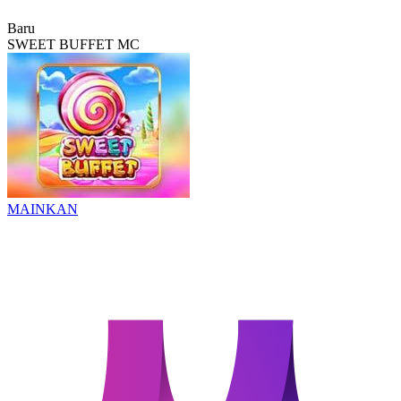
Baru
SWEET BUFFET MC
MAINKAN