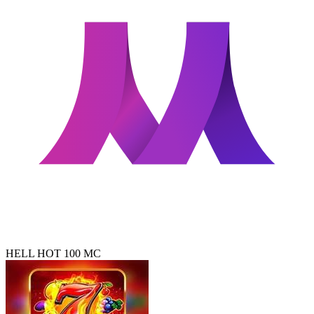
HELL HOT 100 MC