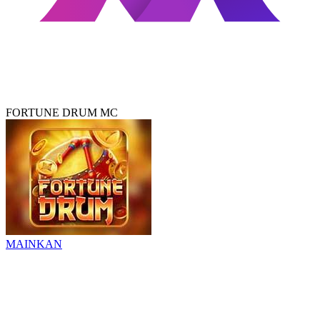
FORTUNE DRUM MC
MAINKAN