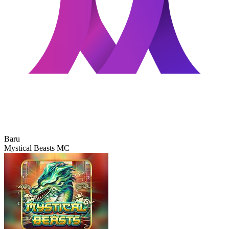
Baru
Mystical Beasts MC