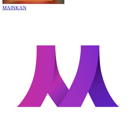
MAINKAN