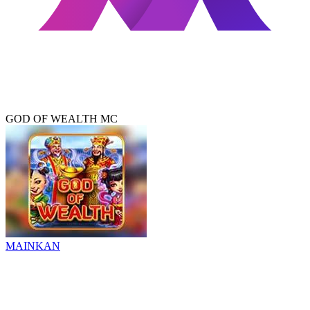
GOD OF WEALTH MC
MAINKAN