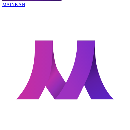
MAINKAN